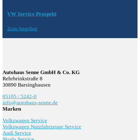
VW Service Prospekt
Zum Angebot
Autohaus Senne GmbH & Co. KG
Rehrbrinkstraße 8
30890 Barsinghausen
05105 / 5242-0
info@autohaus-senne.de
Marken
Volkswagen Service
Volkswagen Nutzfahrzeuge Service
Audi Service
Skoda Service